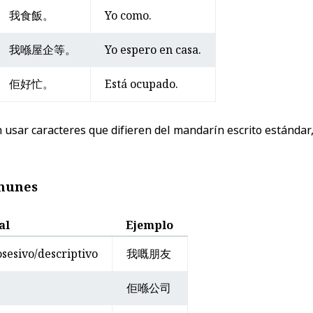
我食飯。
Yo como.
我喺屋企等。
Yo espero en casa.
佢好忙。
Está ocupado.
n usar caracteres que difieren del mandarín escrito estándar
omunes
al
Ejemplo
sesivo/descriptivo
我嘅朋友
佢喺公司