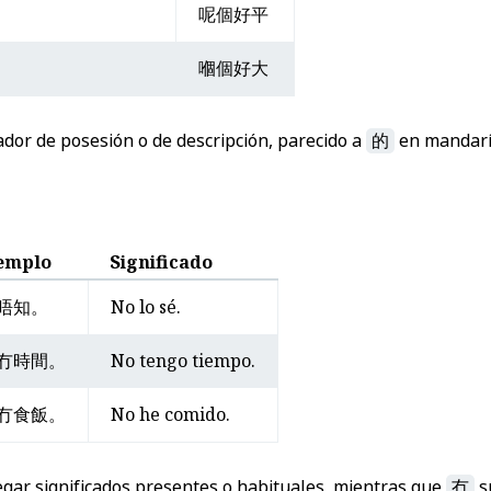
呢個好平
嗰個好大
or de posesión o de descripción, parecido a
的
en mandarí
emplo
Significado
唔知。
No lo sé.
冇時間。
No tengo tiempo.
冇食飯。
No he comido.
gar significados presentes o habituales, mientras que
冇
s