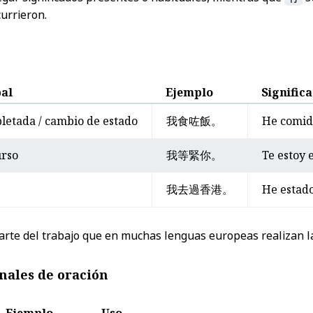
urrieron.
pal
Ejemplo
Signific
letada / cambio de estado
我食咗飯。
He comid
urso
我等緊你。
Te estoy 
我去過香港。
He estad
rte del trabajo que en muchas lenguas europeas realizan l
inales de oración