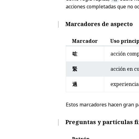
acciones completadas que no oc
Marcadores de aspecto
Marcador
Uso princi
咗
acción comp
緊
acción en c
過
experiencia
Estos marcadores hacen gran pa
Preguntas y partículas f