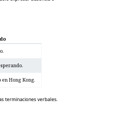
ado
o.
esperando.
o en Hong Kong.
as terminaciones verbales.