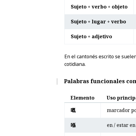
Sujeto + verbo + objeto
Sujeto + lugar + verbo
Sujeto + adjetivo
En el cantonés escrito se suele
cotidiana.
Palabras funcionales c
Elemento
Uso princip
嘅
marcador po
喺
en / estar en