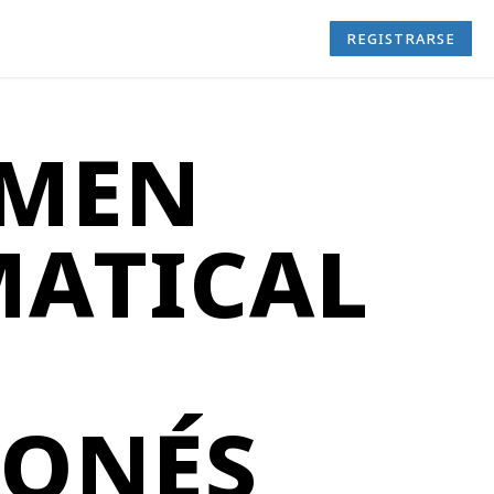
registrarse
umen
atical
onés