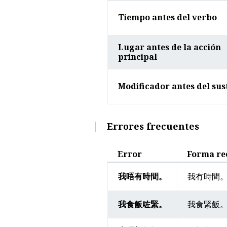
Tiempo antes del verbo
Lugar antes de la acción
principal
Modificador antes del sus
Errores frecuentes
Error
Forma r
我唔有時間。
我冇時間
我食飯咗緊。
我食緊飯。