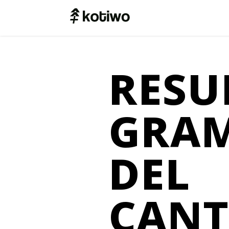
res
gram
del
cant