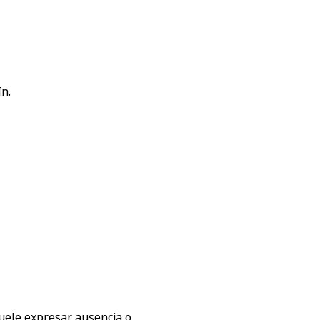
n.
uele expresar ausencia o