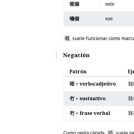
呢個
este
嗰個
ese
嘅
suele funcionar como marcad
Negación
Patrón
Ej
唔 + verbo/adjetivo
我
冇 + sustantivo
我
冇 + frase verbal
我
Como regla rápida,
唔
suele ne