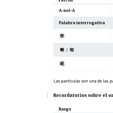
Patrón
A-not-A
Palabra interrogativa
呀
喇
/
啦
呢
Las partículas son una de las pa
Recordatorios sobre el o
Rasgo