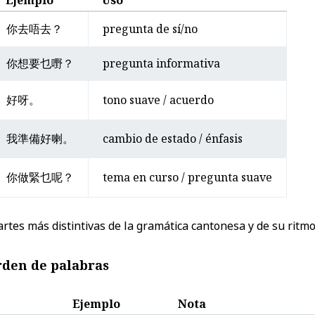
Ejemplo
Uso
你去唔去？
pregunta de sí/no
你想要乜嘢？
pregunta informativa
好呀。
tono suave / acuerdo
我準備好喇。
cambio de estado / énfasis
你做緊乜呢？
tema en curso / pregunta suave
rtes más distintivas de la gramática cantonesa y de su ritmo
rden de palabras
Ejemplo
Nota