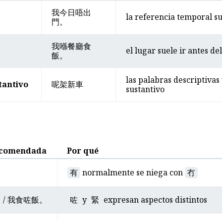
我今日唔出
la referencia temporal sue
門。
我喺餐廳食
el lugar suele ir antes d
飯。
las palabras descriptivas
tantivo
呢架新車
sustantivo
ecomendada
Por qué
。
有
normalmente se niega con
冇
 / 我食咗飯。
咗
y
緊
expresan aspectos distintos