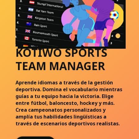
KOTIWO SPORTS
TEAM MANAGER
Aprende idiomas a través de la gestión
deportiva. Domina el vocabulario mientras
guías a tu equipo hacia la victoria. Elige
entre fútbol, baloncesto, hockey y más.
Crea campeonatos personalizados y
amplía tus habilidades lingüísticas a
través de escenarios deportivos realistas.