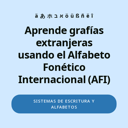
ä あ ホ א ב ö ü ß ñ ë î
Aprende grafías
extranjeras
usando el Alfabeto
Fonético
Internacional (AFI)
sistemas de escritura y
alfabetos