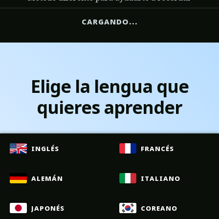
cargando...
Elige la lengua que
quieres aprender
inglés
francés
alemán
italiano
japonés
coreano