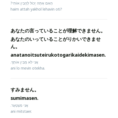
הַאִם אַתָּה יָכוֹל לְהָבִין אוֹתִי?
haim attah yakhol lehavin oti?
あなたの言っていることが理解できません。
あなたのいっていることがりかいできませ
ん。
anatanoitsuteirukotogarikaidekimasen.
אֲנִי לֹא מֵבִין אוֹתְךָ.
ani lo mevin otekha.
すみません。
sumimasen.
אֲנִי מִצְטַעֵר.
ani mitstaer.