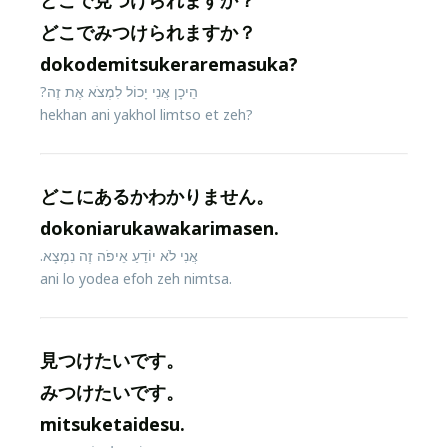
どこで見つけられますか？
どこでみつけられますか？
dokodemitsukeraremasuka?
הֵיכָן אֲנִי יָכוֹל לִמְצֹא אֶת זֶה?
hekhan ani yakhol limtso et zeh?
どこにあるかわかりません。
dokoniarukawakarimasen.
אֲנִי לֹא יוֹדֵעַ אֵיפֹה זֶה נִמְצָא.
ani lo yodea efoh zeh nimtsa.
見つけたいです。
みつけたいです。
mitsuketaidesu.