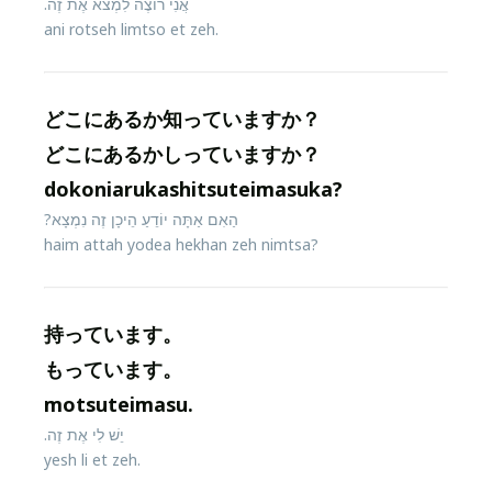
אֲנִי רוֹצֶה לִמְצֹא אֶת זֶה.
ani rotseh limtso et zeh.
どこにあるか知っていますか？
どこにあるかしっていますか？
dokoniarukashitsuteimasuka?
הַאִם אַתָּה יוֹדֵעַ הֵיכָן זֶה נִמְצָא?
haim attah yodea hekhan zeh nimtsa?
持っています。
もっています。
motsuteimasu.
יֵשׁ לִי אֶת זֶה.
yesh li et zeh.