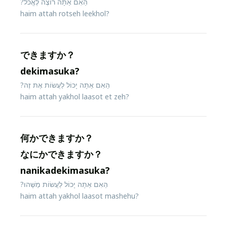
הַאִם אַתָּה רוֹצֶה לֶאֱכֹל?
haim attah rotseh leekhol?
できますか？
dekimasuka?
הַאִם אַתָּה יָכוֹל לַעֲשׂוֹת אֶת זֶה?
haim attah yakhol laasot et zeh?
何かできますか？
なにかできますか？
nanikadekimasuka?
הַאִם אַתָּה יָכוֹל לַעֲשׂוֹת מַשֶּׁהוּ?
haim attah yakhol laasot mashehu?