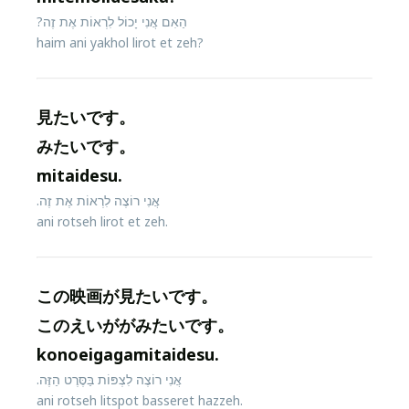
הַאִם אֲנִי יָכוֹל לִרְאוֹת אֶת זֶה?
haim ani yakhol lirot et zeh?
見たいです。
みたいです。
mitaidesu.
אֲנִי רוֹצֶה לִרְאוֹת אֶת זֶה.
ani rotseh lirot et zeh.
この映画が見たいです。
このえいががみたいです。
konoeigagamitaidesu.
אֲנִי רוֹצֶה לִצְפּוֹת בַּסֶּרֶט הַזֶּה.
ani rotseh litspot basseret hazzeh.