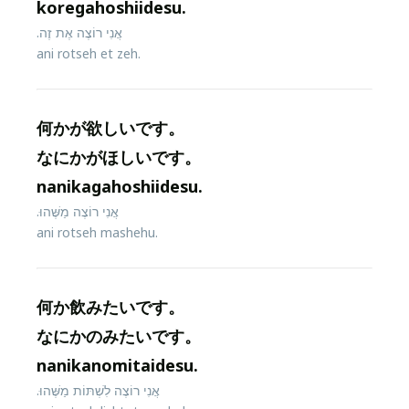
koregahoshiidesu.
אֲנִי רוֹצֶה אֶת זֶה.
ani rotseh et zeh.
何かが欲しいです。
なにかがほしいです。
nanikagahoshiidesu.
אֲנִי רוֹצֶה מַשֶּׁהוּ.
ani rotseh mashehu.
何か飲みたいです。
なにかのみたいです。
nanikanomitaidesu.
אֲנִי רוֹצֶה לִשְׁתּוֹת מַשֶּׁהוּ.