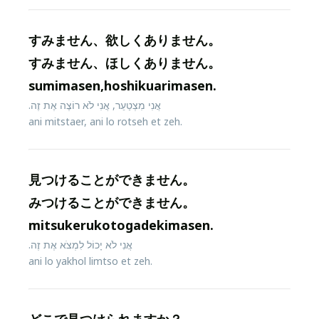
すみません、欲しくありません。
すみません、ほしくありません。
sumimasen,hoshikuarimasen.
אֲנִי מִצְטַעֵר, אֲנִי לֹא רוֹצֶה אֶת זֶה.
ani mitstaer, ani lo rotseh et zeh.
見つけることができません。
みつけることができません。
mitsukerukotogadekimasen.
אֲנִי לֹא יָכוֹל לִמְצֹא אֶת זֶה.
ani lo yakhol limtso et zeh.