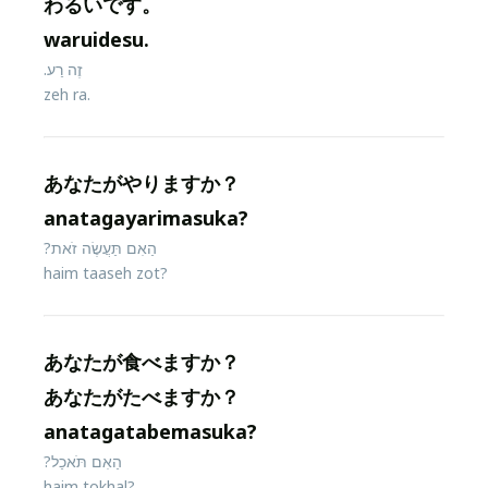
わるいです。
waruidesu.
זֶה רַע.
zeh ra.
あなたがやりますか？
anatagayarimasuka?
הַאִם תַּעֲשֶׂה זֹאת?
haim taaseh zot?
あなたが食べますか？
あなたがたべますか？
anatagatabemasuka?
הַאִם תֹּאכַל?
haim tokhal?