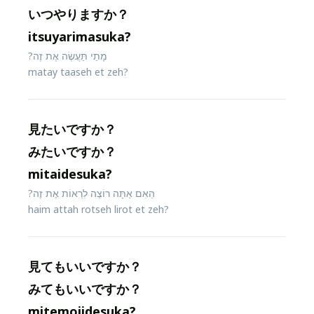
いつやりますか？
itsuyarimasuka?
מָתַי תַּעֲשֶׂה אֶת זֶה?
matay taaseh et zeh?
見たいですか？
みたいですか？
mitaidesuka?
הַאִם אַתָּה רוֹצֶה לִרְאוֹת אֶת זֶה?
haim attah rotseh lirot et zeh?
見てもいいですか？
みてもいいですか？
mitemoiidesuka?