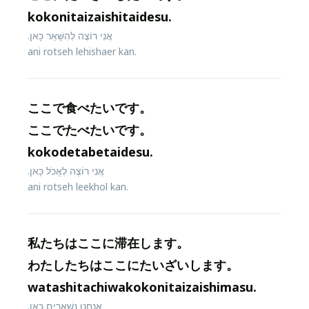
kokonitaizaishitaidesu.
אֲנִי רוֹצֶה לְהִשָּׁאֵר כָּאן.
ani rotseh lehishaer kan.
ここで食べたいです。
ここでたべたいです。
kokodetabetaidesu.
אֲנִי רוֹצֶה לֶאֱכֹל כָּאן.
ani rotseh leekhol kan.
私たちはここに滞在します。
わたしたちはここにたいざいします。
watashitachiwakokonitaizaishimasu.
אֲנַחְנוּ נִשְׁאָרִים כָּאן.