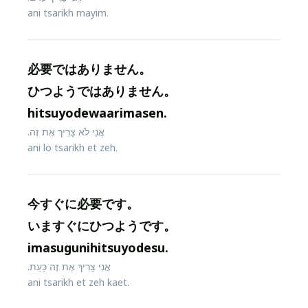
ani tsarikh mayim.
必要ではありません。
ひつようではありません。
hitsuyodewaarimasen.
אֲנִי לֹא צָרִיךְ אֶת זֶה.
ani lo tsarikh et zeh.
今すぐに必要です。
いますぐにひつようです。
imasugunihitsuyodesu.
אֲנִי צָרִיךְ אֶת זֶה כָּעֵת.
ani tsarikh et zeh kaet.