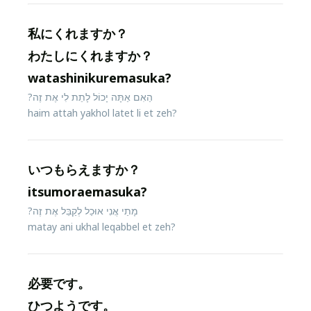
私にくれますか？
わたしにくれますか？
watashinikuremasuka?
הַאִם אַתָּה יָכוֹל לָתֵת לִי אֶת זֶה?
haim attah yakhol latet li et zeh?
いつもらえますか？
itsumoraemasuka?
מָתַי אֲנִי אוּכַל לְקַבֵּל אֶת זֶה?
matay ani ukhal leqabbel et zeh?
必要です。
ひつようです。