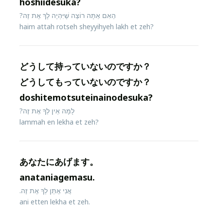
hoshiidesuka?
הַאִם אַתָּה רוֹצֶה שֶׁיִּהְיֶה לָךְ אֶת זֶה?
haim attah rotseh sheyyihyeh lakh et zeh?
どうして持っていないのですか？
どうしてもっていないのですか？
doshitemotsuteinainodesuka?
לָמָּה אֵין לְךָ אֶת זֶה?
lammah en lekha et zeh?
あなたにあげます。
anataniagemasu.
אֲנִי אֶתֵּן לְךָ אֶת זֶה.
ani etten lekha et zeh.