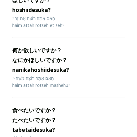
ほしいですか？
hoshiidesuka?
הַאִם אַתָּה רוֹצֶה אֶת זֶה?
haim attah rotseh et zeh?
何か欲しいですか？
なにかほしいですか？
nanikahoshiidesuka?
הַאִם אַתָּה רוֹצֶה מַשֶּׁהוּ?
haim attah rotseh mashehu?
食べたいですか？
たべたいですか？
tabetaidesuka?