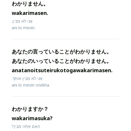
わかりません。
wakarimasen.
אֲנִי לֹא מֵבִין.
ani lo mevin.
あなたの言っていることがわかりません。
あなたのいっていることがわかりません。
anatanoitsuteirukotogawakarimasen.
אֲנִי לֹא מֵבִין אוֹתְךָ.
ani lo mevin otekha.
わかりますか？
wakarimasuka?
הַאִם אַתָּה מֵבִין?