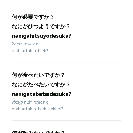
何が必要ですか？
なにがひつようですか？
nanigahitsuyodesuka?
מָה אַתָּה רוֹצֶה?
mah attah rotseh?
何が食べたいですか？
なにがたべたいですか？
nanigatabetaidesuka?
מָה אַתָּה רוֹצֶה לֶאֱכֹל?
mah attah rotseh leekhol?