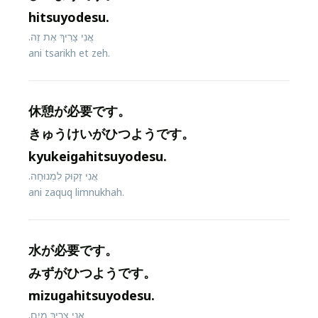
hitsuyodesu.
אֲנִי צָרִיךְ אֶת זֶה.
ani tsarikh et zeh.
休憩が必要です。
きゅうけいがひつようです。
kyukeigahitsuyodesu.
אֲנִי זָקוּק לִמְנוּחָה.
ani zaquq limnukhah.
水が必要です。
みずがひつようです。
mizugahitsuyodesu.
אֲנִי צָרִיךְ מַיִם.