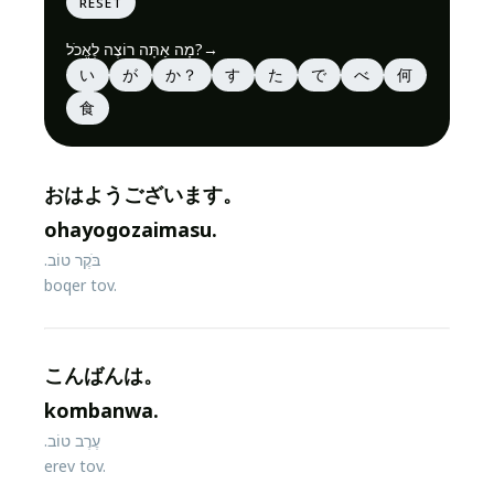
reset
מָה אַתָּה רוֹצֶה לֶאֱכֹל?
→
い
が
か？
す
た
で
べ
何
食
おはようございます。
ohayogozaimasu.
בֹּקֶר טוֹב.
boqer tov.
こんばんは。
kombanwa.
עֶרֶב טוֹב.
erev tov.