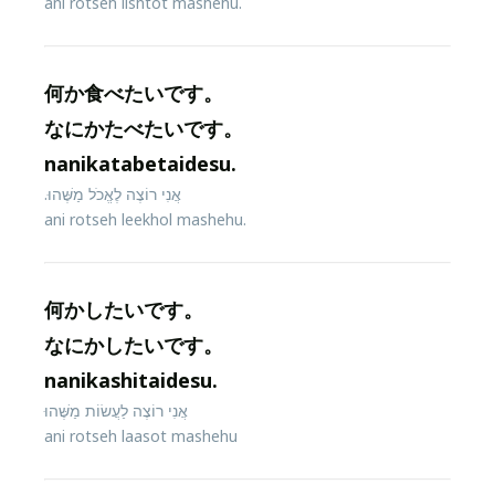
ani rotseh lishtot mashehu.
何か食べたいです。
なにかたべたいです。
nanikatabetaidesu.
אֲנִי רוֹצֶה לֶאֱכֹל מַשֶּׁהוּ.
ani rotseh leekhol mashehu.
何かしたいです。
なにかしたいです。
nanikashitaidesu.
אֲנִי רוֹצֶה לַעֲשׂוֹת מַשֶּׁהוּ
ani rotseh laasot mashehu