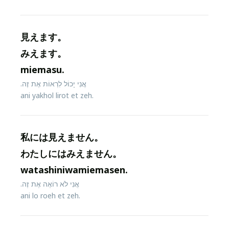
見えます。
みえます。
miemasu.
אֲנִי יָכוֹל לִרְאוֹת אֶת זֶה.
ani yakhol lirot et zeh.
私には見えません。
わたしにはみえません。
watashiniwamiemasen.
אֲנִי לֹא רוֹאֶה אֶת זֶה.
ani lo roeh et zeh.