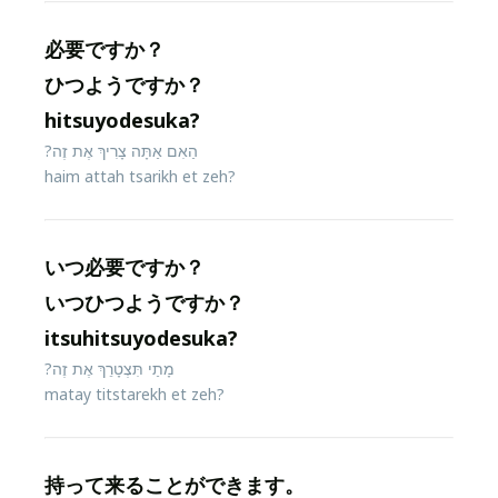
必要ですか？
ひつようですか？
hitsuyodesuka?
הַאִם אַתָּה צָרִיךְ אֶת זֶה?
haim attah tsarikh et zeh?
いつ必要ですか？
いつひつようですか？
itsuhitsuyodesuka?
מָתַי תִּצְטָרֵךְ אֶת זֶה?
matay titstarekh et zeh?
持って来ることができます。