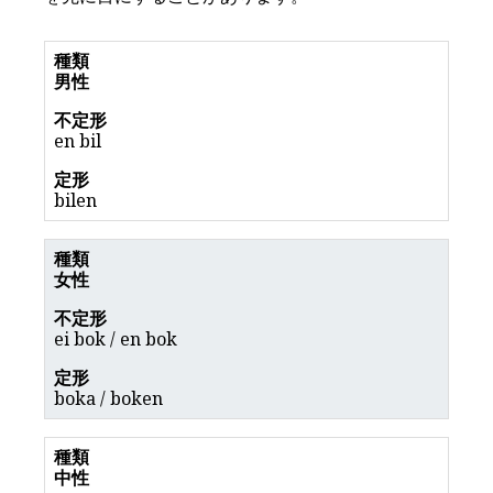
男性
en bil
bilen
女性
ei bok / en bok
boka / boken
中性