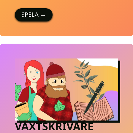
SPELA
→
VÄXTSKRIVARE