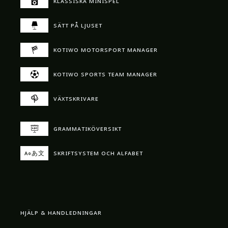
klassiska minispel
sätt på ljuset
kotiwo motorsport manager
kotiwo sports team manager
växtskrivare
grammatik­översikt
skriftsystem och alfabet
aфあ文
hjälp & handledningar