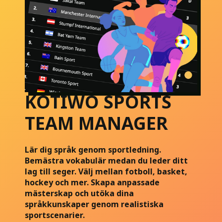
KOTIWO SPORTS
TEAM MANAGER
Lär dig språk genom sportledning.
Bemästra vokabulär medan du leder ditt
lag till seger. Välj mellan fotboll, basket,
hockey och mer. Skapa anpassade
mästerskap och utöka dina
språkkunskaper genom realistiska
sportscenarier.