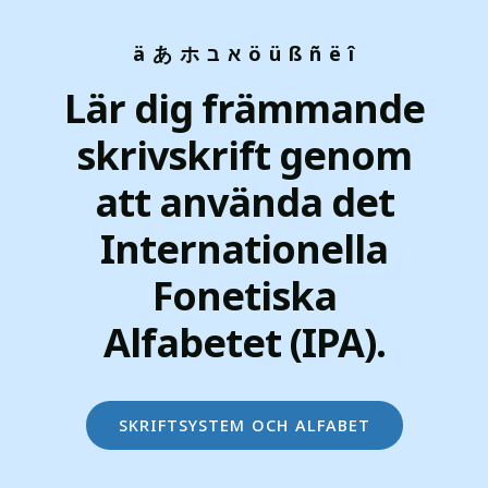
ä あ ホ א ב ö ü ß ñ ë î
Lär dig främmande
skrivskrift genom
att använda det
Internationella
Fonetiska
Alfabetet (IPA).
skriftsystem och alfabet