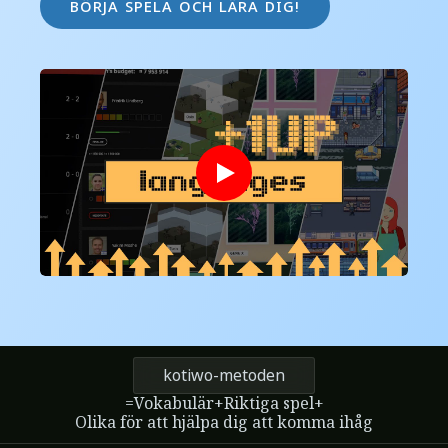
börja spela och lära dig!
kotiwo-metoden
=
Vokabulär
+
Riktiga spel
+
Olika för att hjälpa dig att komma ihåg